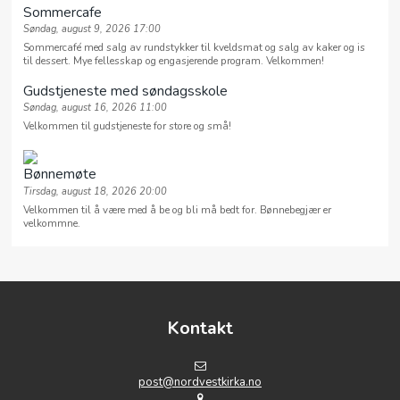
Sommercafe
Søndag, august 9, 2026 17:00
Sommercafé med salg av rundstykker til kveldsmat og salg av kaker og is
til dessert. Mye fellesskap og engasjerende program. Velkommen!
Gudstjeneste med søndagsskole
Søndag, august 16, 2026 11:00
Velkommen til gudstjeneste for store og små!
Bønnemøte
Tirsdag, august 18, 2026 20:00
Velkommen til å være med å be og bli må bedt for. Bønnebegjær er
velkommne.
Kontakt
post@nordvestkirka.no