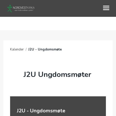
OM OSS
AKTIVITETER
Kalender
/
J2U - Ungdomsmøte
KURS
KALENDER
J2U Ungdomsmøter
TALER
J2U - Ungdomsmøte