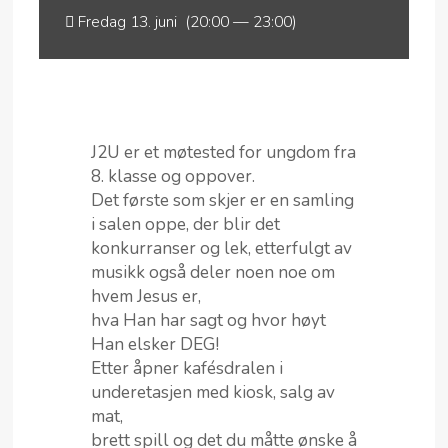
Fredag 13. juni (20:00 — 23:00)
J2U er et møtested for ungdom fra
8. klasse og oppover.
Det første som skjer er en samling
i salen oppe, der blir det
konkurranser og lek, etterfulgt av
musikk også deler noen noe om
hvem Jesus er,
hva Han har sagt og hvor høyt
Han elsker DEG!
Etter åpner kafésdralen i
underetasjen med kiosk, salg av
mat,
brett spill og det du måtte ønske å