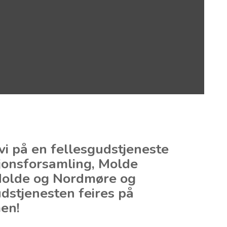
i på en fellesgudstjeneste
onsforsamling, Molde
 Molde og Nordmøre og
dstjenesten feires på
en!