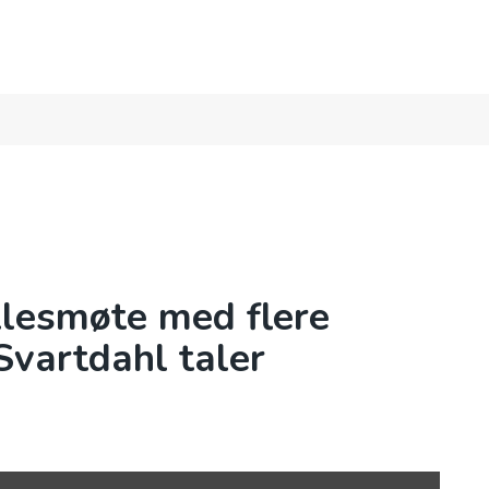
SS
AKTIVITETER
KURS
KALENDER
lesmøte med flere
Svartdahl taler