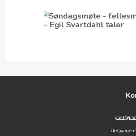
Ko
post@nord
Urdavegen 