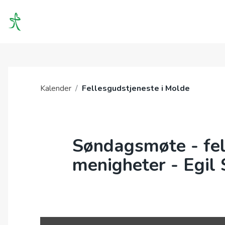
OM O
Kalender
/
Fellesgudstjeneste i Molde
Søndagsmøte - fel
menigheter - Egil 