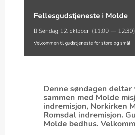
Fellesgudstjeneste i Molde
Søndag 12. oktober (11:00 — 12:30)
Velkommen til gudstjeneste for store og små!
Denne søndagen deltar v
sammen med Molde misj
indremisjon, Norkirken
Romsdal indremisjon. Gu
Molde bedhus. Velkomm