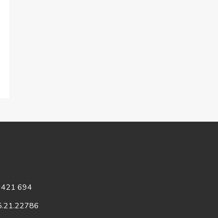
75 421 694
75.21.22786