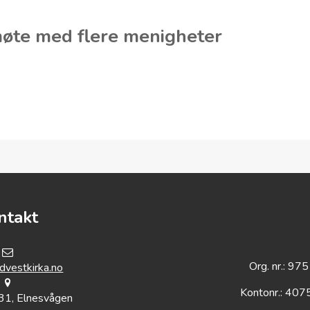
ntakt
Org. nr.: 9
vestkirka.no
Kontonr.: 40
31, Elnesvågen