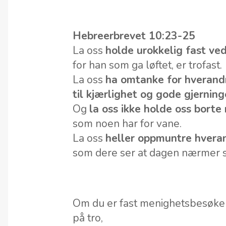
Hebreerbrevet 10:23-25
La oss
holde urokkelig fast ve
for han som ga løftet, er trofast.
La oss
ha omtanke for hverand
til kjærlighet og gode gjerning
Og
la oss ikke holde oss bort
som noen har for vane.
La oss
heller oppmuntre hvera
som dere ser at dagen nærmer 
Om du er fast menighetsbesøken
på tro,