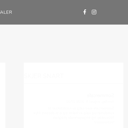
TALER
SKJER SNART
Sommercafe
Søndag, august 9, 2026 17:00
Sommercafé med salg av rundstykker til
kveldsmat og salg av kaker og is til dessert. Mye
fellesskap og engasjerende program.
Velkommen!