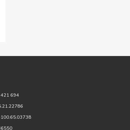
75 421 694
75.21.22786
 4100.65.03738
136550