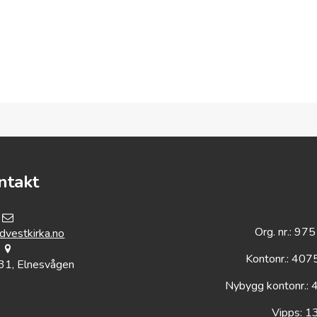
ntakt
Org. nr.: 9
vestkirka.no
Kontonr.: 40
31, Elnesvågen
Nybygg kontonr.:
Vipps: 