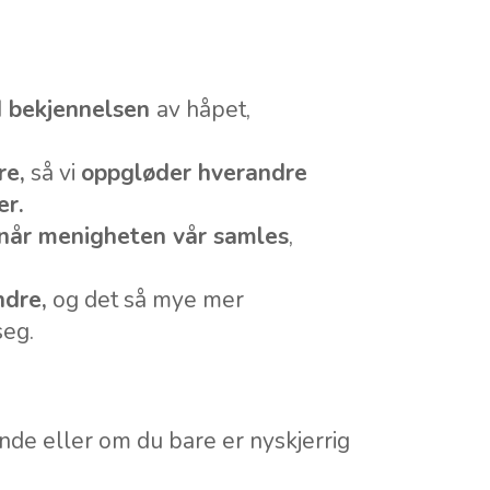
d bekjennelsen
av håpet,
re,
så vi
oppgløder hverandre
er.
e når menigheten vår samles
,
ndre,
og det så mye mer
seg.
de eller om du bare er nyskjerrig