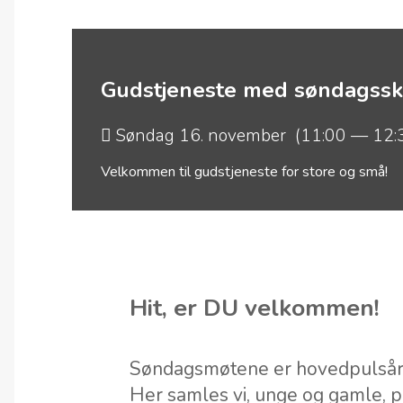
Gudstjeneste med søndagssk
Søndag 16. november (11:00 — 12:
Velkommen til gudstjeneste for store og små!
Hit, er DU velkommen!
Søndagsmøtene er hovedpulsåre
Her samles vi, unge og gamle, p