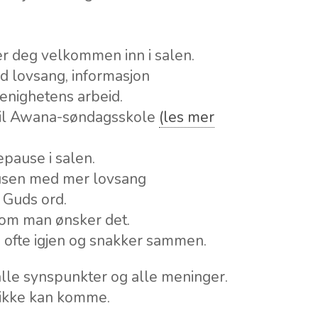
er deg velkommen inn i salen.
d lovsang, informasjon
 menighetens arbeid.
 til Awana-søndagsskole
(les mer
fepause i salen.
pausen med mer lovsang
a Guds ord.
r om man ønsker det.
 ofte igjen og snakker sammen.
 alle synspunkter og alle meninger.
e ikke kan komme.