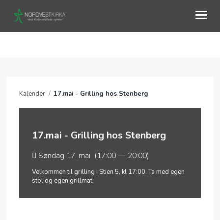
OM OSS
AKTIVITETER
Kalender
/
17.mai - Grilling hos Stenberg
KURS
KALENDER
17.mai - Grilling hos Stenberg
TALER
Søndag 17. mai (17:00 — 20:00)
Velkommen til grilling i Stien 5, kl 17:00. Ta med egen
stol og egen grillmat.