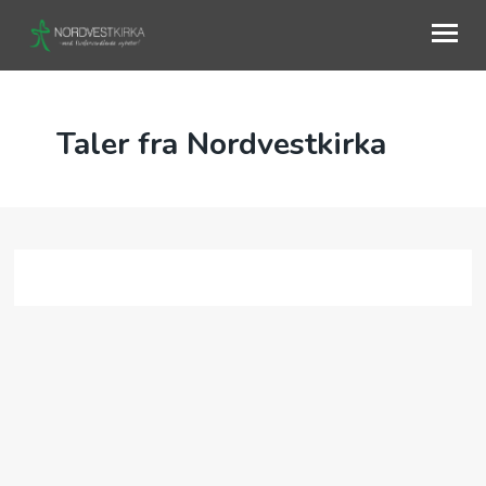
OM OSS
Taler fra Nordvestkirka
AKTIVITETER
KURS
KALENDER
TALER