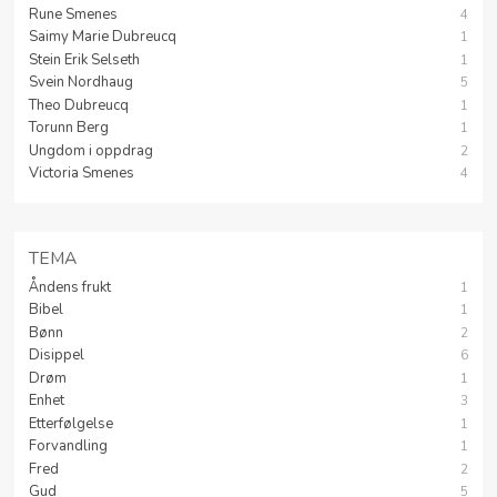
Rune Smenes
4
Saimy Marie Dubreucq
1
Stein Erik Selseth
1
Svein Nordhaug
5
Theo Dubreucq
1
Torunn Berg
1
Ungdom i oppdrag
2
Victoria Smenes
4
TEMA
Åndens frukt
1
Bibel
1
Bønn
2
Disippel
6
Drøm
1
Enhet
3
Etterfølgelse
1
Forvandling
1
Fred
2
Gud
5