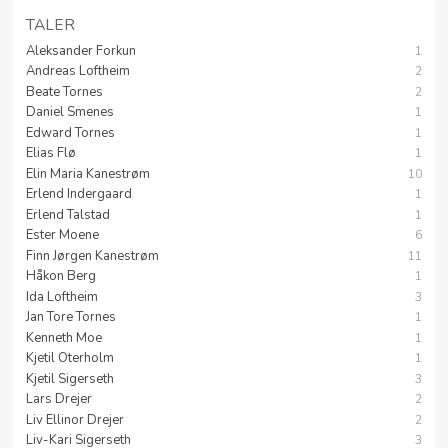
TALER
Aleksander Forkun
1
Andreas Loftheim
2
Beate Tornes
2
Daniel Smenes
1
Edward Tornes
1
Elias Flø
1
Elin Maria Kanestrøm
10
Erlend Indergaard
1
Erlend Talstad
1
Ester Moene
6
Finn Jørgen Kanestrøm
11
Håkon Berg
1
Ida Loftheim
3
Jan Tore Tornes
1
Kenneth Moe
1
Kjetil Oterholm
1
Kjetil Sigerseth
3
Lars Drejer
2
Liv Ellinor Drejer
2
Liv-Kari Sigerseth
3