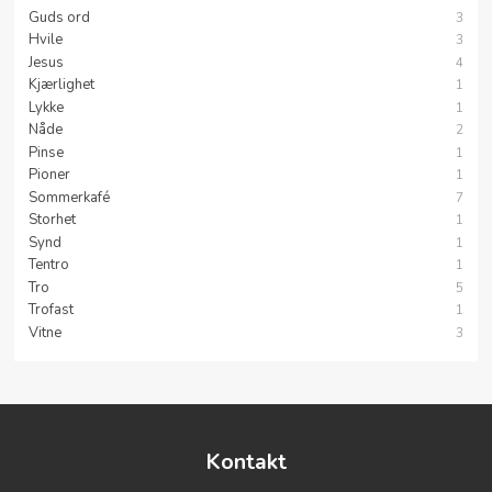
Guds ord
3
Hvile
3
Jesus
4
Kjærlighet
1
Lykke
1
Nåde
2
Pinse
1
Pioner
1
Sommerkafé
7
Storhet
1
Synd
1
Tentro
1
Tro
5
Trofast
1
Vitne
3
Kontakt