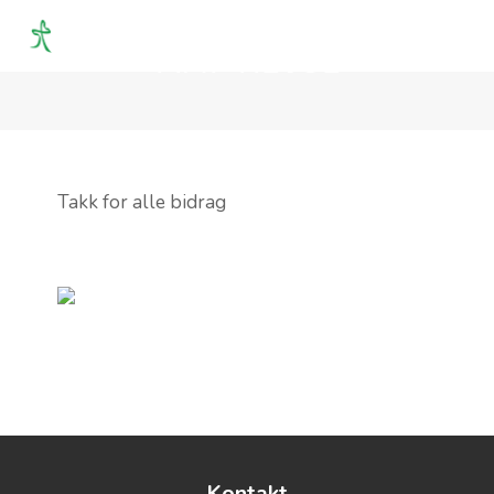
MAT TIL JUL
OM OSS
AKTIVITETER
Takk for alle bidrag
KURS
KALENDER
TALER
Kontakt