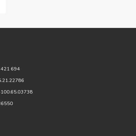
75 421 694
75.21.22786
 4100.65.03738
136550