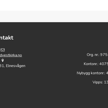
ntakt
Org. nr.: 9
vestkirka.no
Kontonr.: 40
31, Elnesvågen
Nybygg kontonr.:
Vipps: 