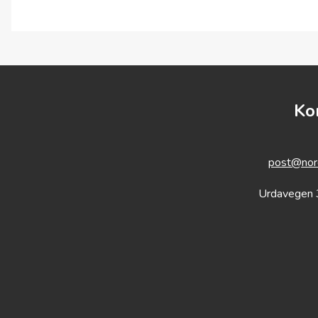
Ko
post@nord
Urdavegen 
Logg inn