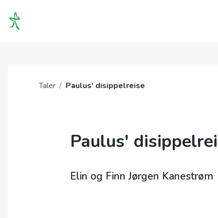
OM O
Taler
/
Paulus' disippelreise
Paulus' disippelre
Elin og Finn Jørgen Kanestrøm