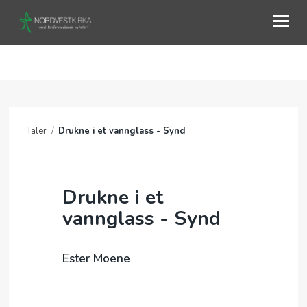
OM OSS
AKTIVITETER
Taler
/
Drukne i et vannglass - Synd
KURS
KALENDER
Drukne i et
TALER
vannglass - Synd
Ester Moene